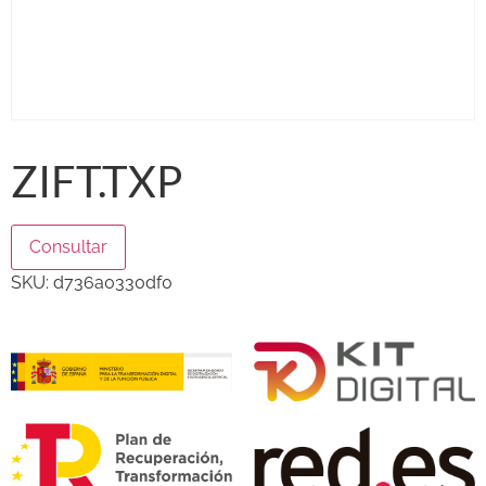
ZIFT.TXP
Consultar
SKU:
d736a0330df0