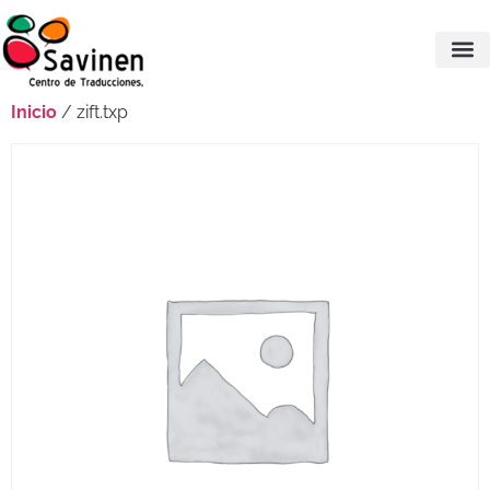
Inicio
/ zift.txp