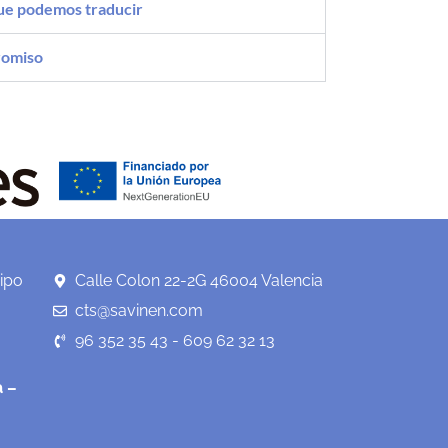
ue podemos traducir
romiso
ipo
Calle Colon 22-2G 46004 Valencia
cts@savinen.com
96 352 35 43 - 609 62 32 13
a
–