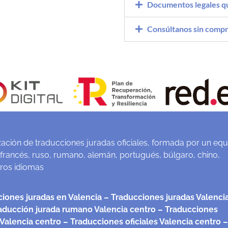
Documentos legales q
Consúltanos sin comp
ación de traducciones juradas oficiales, formada por un equ
 francés, ruso, rumano, alemán, portugués, búlgaro, chino,
tros idiomas
iones juradas en Valencia
– Traducciones juradas Valenci
aducción jurada rumano Valencia centro
– Traducciones
 Valencia centro
– Traducciones oficiales Valencia centro
–