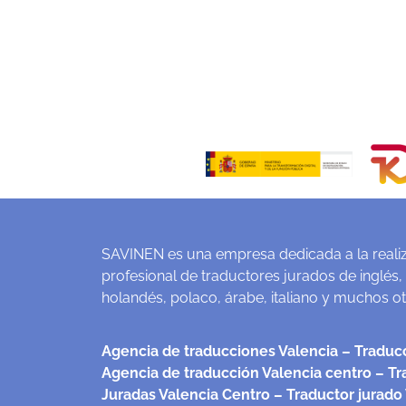
SAVINEN es una empresa dedicada a la realiz
profesional de traductores jurados de inglés,
holandés, polaco, árabe, italiano y muchos o
Agencia de traducciones Valencia
– Traducc
Agencia de traducción Valencia centro
– Tr
Juradas Valencia Centro
– Traductor jurado