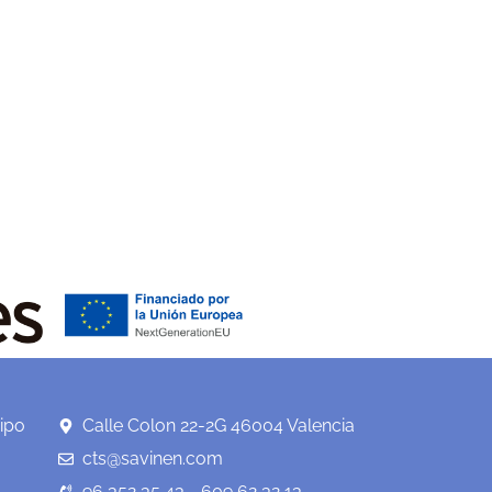
ipo
Calle Colon 22-2G 46004 Valencia
cts@savinen.com
96 352 35 43 - 609 62 32 13