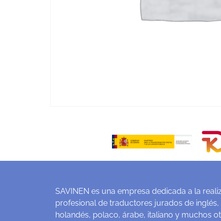
SAVINEN es una empresa dedicada a la realiz
profesional de traductores jurados de inglés,
holandés, polaco, árabe, italiano y muchos o