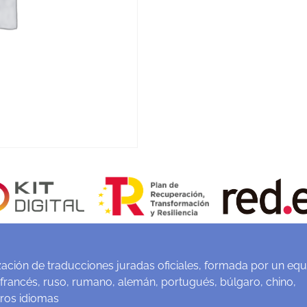
ación de traducciones juradas oficiales, formada por un equ
 francés, ruso, rumano, alemán, portugués, búlgaro, chino,
tros idiomas