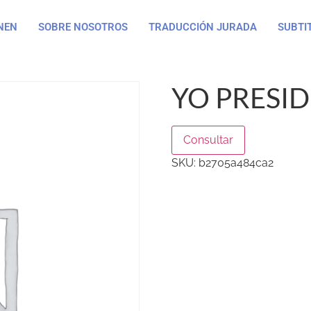
NEN
SOBRE NOSOTROS
TRADUCCIÓN JURADA
SUBTI
YO PRESID
Consultar
SKU:
b2705a484ca2