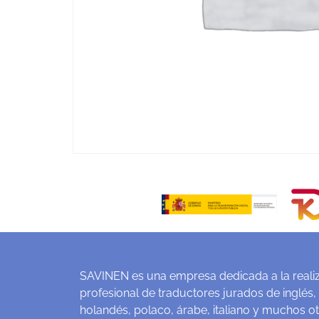
SAVINEN es una empresa dedicada a la realiz
profesional de traductores jurados de inglés,
holandés, polaco, árabe, italiano y muchos o