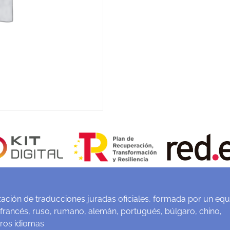
ación de traducciones juradas oficiales, formada por un equ
 francés, ruso, rumano, alemán, portugués, búlgaro, chino,
tros idiomas