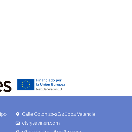
ipo
Calle Colon 22-2G 46004 Valencia
cts@savinen.com
96 352 35 43 - 609 62 32 13