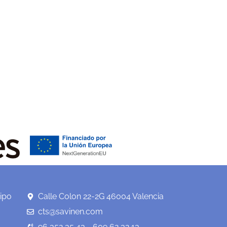
ipo
Calle Colon 22-2G 46004 Valencia
cts@savinen.com
96 352 35 43 - 609 62 32 13