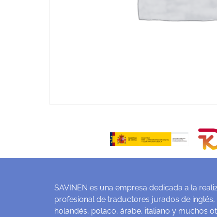
SAVINEN es una empresa dedicada a la realiz
profesional de traductores jurados de inglés,
holandés, polaco, árabe, italiano y muchos o