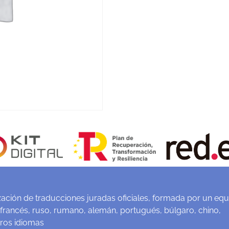
ación de traducciones juradas oficiales, formada por un equ
 francés, ruso, rumano, alemán, portugués, búlgaro, chino,
tros idiomas