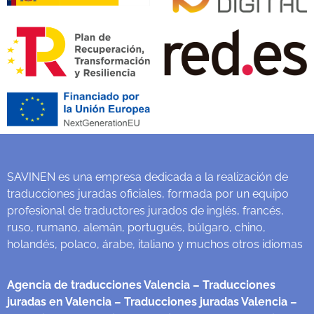
SAVINEN es una empresa dedicada a la realización de
traducciones juradas oficiales, formada por un equipo
profesional de traductores jurados de inglés, francés,
ruso, rumano, alemán, portugués, búlgaro, chino,
holandés, polaco, árabe, italiano y muchos otros idiomas
Agencia de traducciones Valencia
– Traducciones
juradas en Valencia
– Traducciones juradas Valencia
–