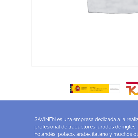
SAVINEN es una empresa dedicada a la realiz
profesional de traductores jurados de inglés,
holandés, polaco, árabe, italiano y muchos o