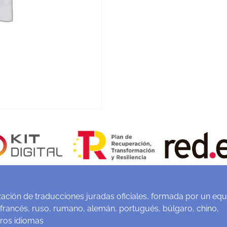
ación de traducciones juradas oficiales, formada por un equ
 francés, ruso, rumano, alemán, portugués, búlgaro, chino,
tros idiomas