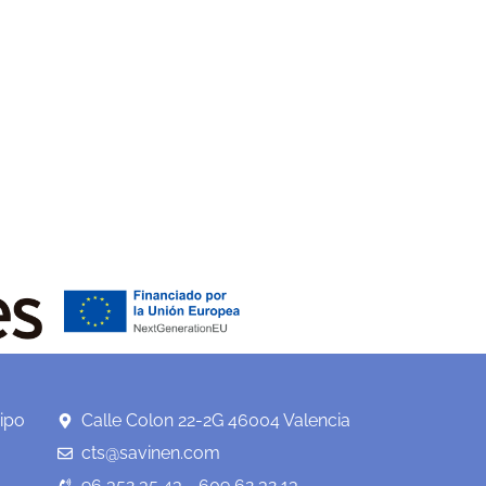
ipo
Calle Colon 22-2G 46004 Valencia
cts@savinen.com
96 352 35 43 - 609 62 32 13