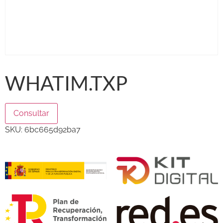
WHATIM.TXP
Consultar
SKU:
6bc665d92ba7