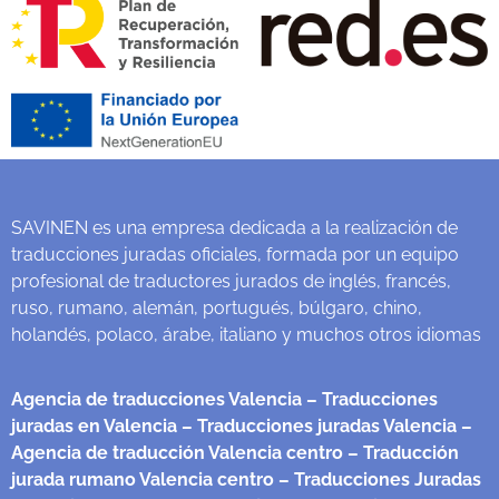
SAVINEN es una empresa dedicada a la realización de
traducciones juradas oficiales, formada por un equipo
profesional de traductores jurados de inglés, francés,
ruso, rumano, alemán, portugués, búlgaro, chino,
holandés, polaco, árabe, italiano y muchos otros idiomas
Agencia de traducciones Valencia
– Traducciones
juradas en Valencia
– Traducciones juradas Valencia
–
Agencia de traducción Valencia centro
– Traducción
jurada rumano Valencia centro
– Traducciones Juradas