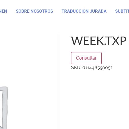
NEN
SOBRE NOSOTROS
TRADUCCIÓN JURADA
SUBTI
WEEK.TXP
Consultar
SKU:
d1144659a05f