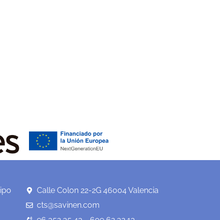
ipo
Calle Colon 22-2G 46004 Valencia
cts@savinen.com
96 352 35 43 - 609 62 32 13