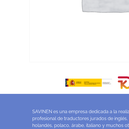
SAVINEN es una empresa dedicada a la realiz
profesional de traductores jurados de inglés,
holandés, polaco, árabe, italiano y muchos o