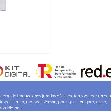
ación de traducciones juradas oficiales, formada por un equ
 francés, ruso, rumano, alemán, portugués, búlgaro, chino,
tros idiomas