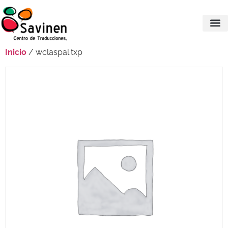
Inicio
/ wclaspal.txp