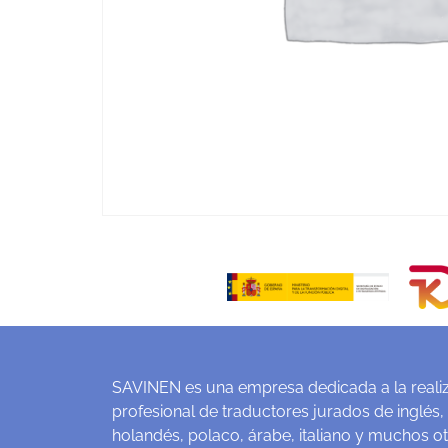
SAVINEN es una empresa dedicada a la realiz
profesional de traductores jurados de inglés,
holandés, polaco, árabe, italiano y muchos o