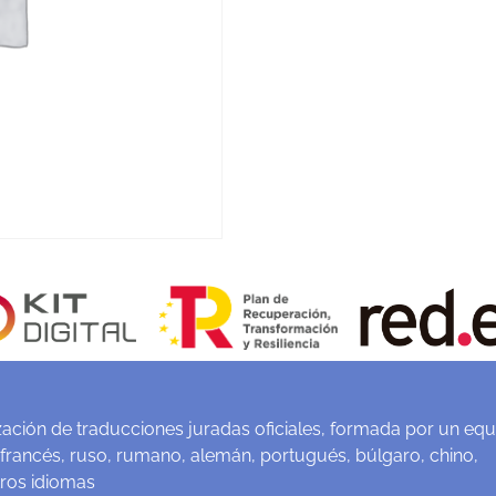
ación de traducciones juradas oficiales, formada por un equ
 francés, ruso, rumano, alemán, portugués, búlgaro, chino,
tros idiomas