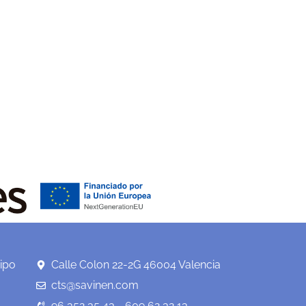
ipo
Calle Colon 22-2G 46004 Valencia
cts@savinen.com
96 352 35 43 - 609 62 32 13