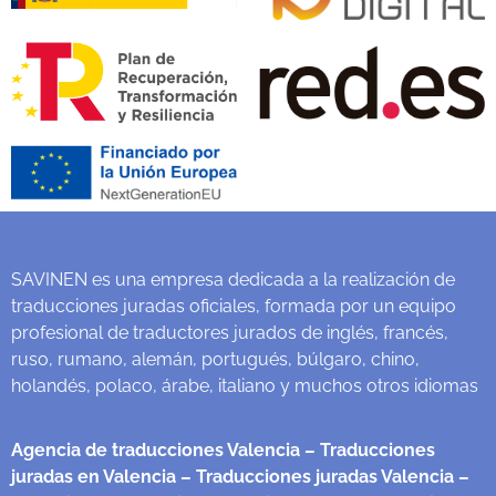
SAVINEN es una empresa dedicada a la realización de
traducciones juradas oficiales, formada por un equipo
profesional de traductores jurados de inglés, francés,
ruso, rumano, alemán, portugués, búlgaro, chino,
holandés, polaco, árabe, italiano y muchos otros idiomas
Agencia de traducciones Valencia
– Traducciones
juradas en Valencia
– Traducciones juradas Valencia
–