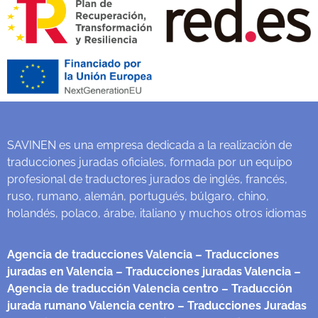
SAVINEN es una empresa dedicada a la realización de
traducciones juradas oficiales, formada por un equipo
profesional de traductores jurados de inglés, francés,
ruso, rumano, alemán, portugués, búlgaro, chino,
holandés, polaco, árabe, italiano y muchos otros idiomas
Agencia de traducciones Valencia
– Traducciones
juradas en Valencia
– Traducciones juradas Valencia
–
Agencia de traducción Valencia centro
– Traducción
jurada rumano Valencia centro
– Traducciones Juradas