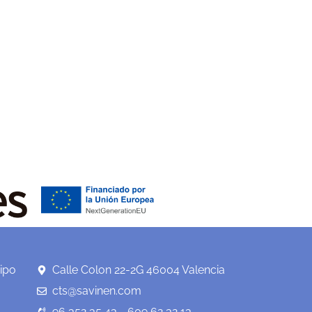
ipo
Calle Colon 22-2G 46004 Valencia
cts@savinen.com
96 352 35 43 - 609 62 32 13