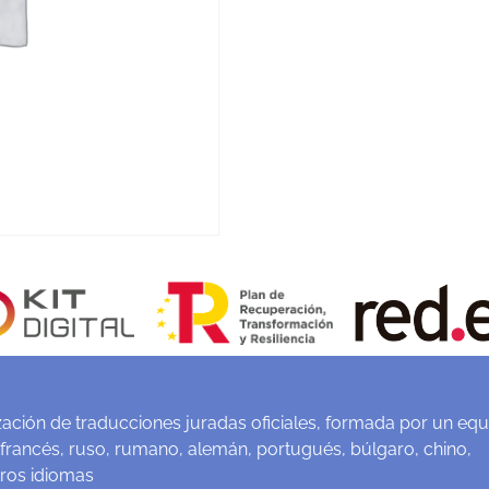
ación de traducciones juradas oficiales, formada por un equ
 francés, ruso, rumano, alemán, portugués, búlgaro, chino,
tros idiomas