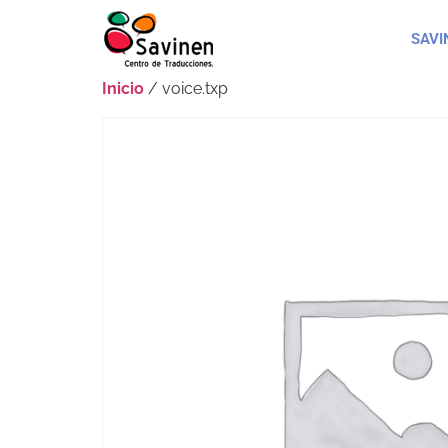
SAVI
Inicio
/ voice.txp