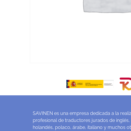
SAVINEN es una empresa dedicada a la realiz
profesional de traductores jurados de inglés,
holandés, polaco, árabe, italiano y muchos o