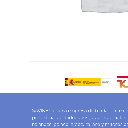
SAVINEN es una empresa dedicada a la realiz
profesional de traductores jurados de inglés,
holandés, polaco, árabe, italiano y muchos o