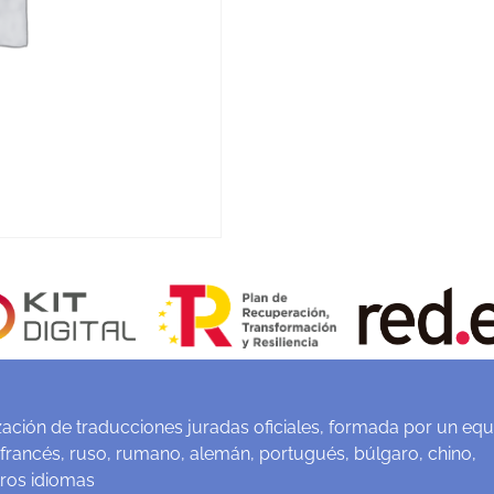
ación de traducciones juradas oficiales, formada por un equ
 francés, ruso, rumano, alemán, portugués, búlgaro, chino,
tros idiomas