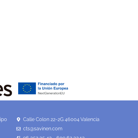
ipo
Calle Colon 22-2G 46004 Valencia
cts@savinen.com
96 352 35 43 - 609 62 32 13