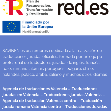
SAVINEN es una empresa dedicada a la realización de
traducciones juradas oficiales, formada por un equipo
profesional de traductores jurados de inglés, francés,
ruso, rumano, alemán, portugués, búlgaro, chino,
holandés, polaco, árabe, italiano y muchos otros idiomas
Agencia de traducciones Valencia
– Traducciones
juradas en Valencia
– Traducciones juradas Valencia
–
Agencia de traducción Valencia centro
– Traducción
jurada rumano Valencia centro
– Traducciones Juradas