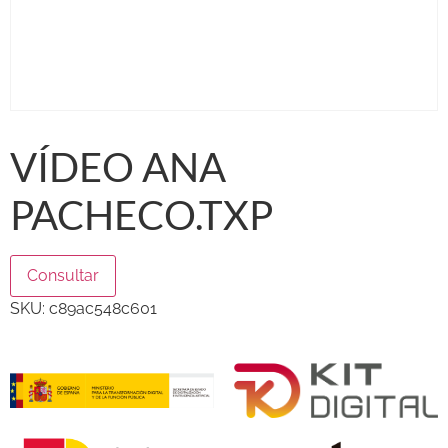
VÍDEO ANA
PACHECO.TXP
Consultar
SKU:
c89ac548c601