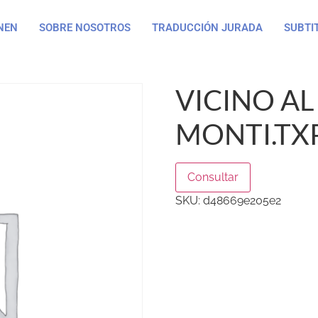
NEN
SOBRE NOSOTROS
TRADUCCIÓN JURADA
SUBTI
VICINO AL
MONTI.TX
Consultar
SKU:
d48669e205e2