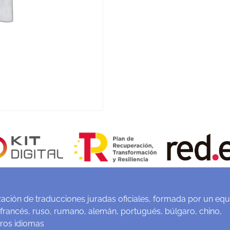
ación de traducciones juradas oficiales, formada por un equ
 francés, ruso, rumano, alemán, portugués, búlgaro, chino,
tros idiomas