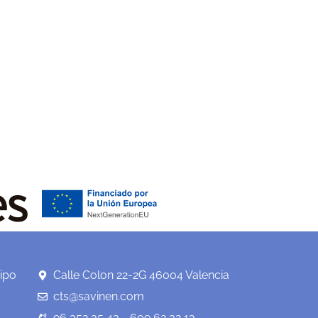
ipo
Calle Colon 22-2G 46004 Valencia
cts@savinen.com
96 352 35 43 - 609 62 32 13