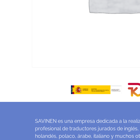
SAVINEN es una empresa dedicada a la realiz
profesional de traductores jurados de inglés,
holandés, polaco, árabe, italiano y muchos o