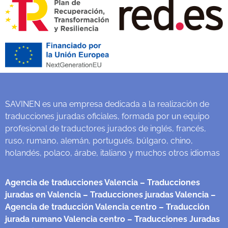
SAVINEN es una empresa dedicada a la realización de
traducciones juradas oficiales, formada por un equipo
profesional de traductores jurados de inglés, francés,
ruso, rumano, alemán, portugués, búlgaro, chino,
holandés, polaco, árabe, italiano y muchos otros idiomas
Agencia de traducciones Valencia
– Traducciones
juradas en Valencia
– Traducciones juradas Valencia
–
Agencia de traducción Valencia centro
– Traducción
jurada rumano Valencia centro
– Traducciones Juradas