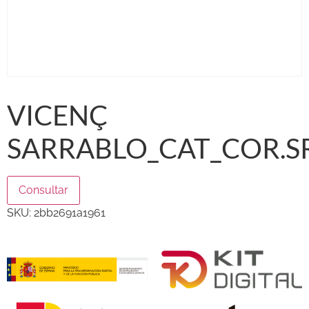
VICENÇ
SARRABLO_CAT_COR.S
Consultar
SKU:
2bb2691a1961