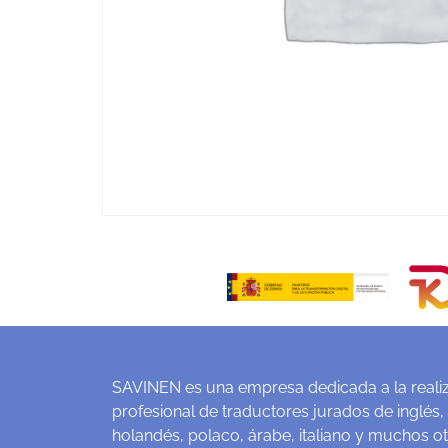
SAVINEN es una empresa dedicada a la realiz
profesional de traductores jurados de inglés,
holandés, polaco, árabe, italiano y muchos o