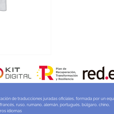
ación de traducciones juradas oficiales, formada por un equ
 francés, ruso, rumano, alemán, portugués, búlgaro, chino,
tros idiomas