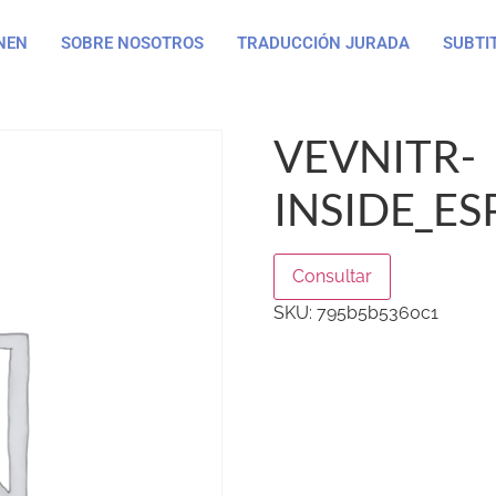
NEN
SOBRE NOSOTROS
TRADUCCIÓN JURADA
SUBTI
VEVNITR-
INSIDE_ES
Consultar
SKU:
795b5b5360c1