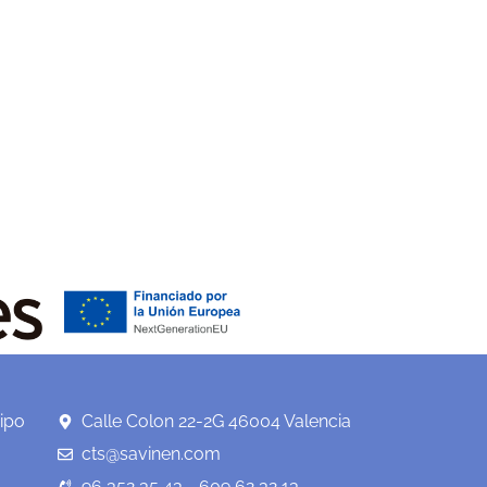
ipo
Calle Colon 22-2G 46004 Valencia
cts@savinen.com
96 352 35 43 - 609 62 32 13