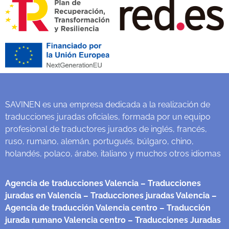
SAVINEN es una empresa dedicada a la realización de
traducciones juradas oficiales, formada por un equipo
profesional de traductores jurados de inglés, francés,
ruso, rumano, alemán, portugués, búlgaro, chino,
holandés, polaco, árabe, italiano y muchos otros idiomas
Agencia de traducciones Valencia
– Traducciones
juradas en Valencia
– Traducciones juradas Valencia
–
Agencia de traducción Valencia centro
– Traducción
jurada rumano Valencia centro
– Traducciones Juradas