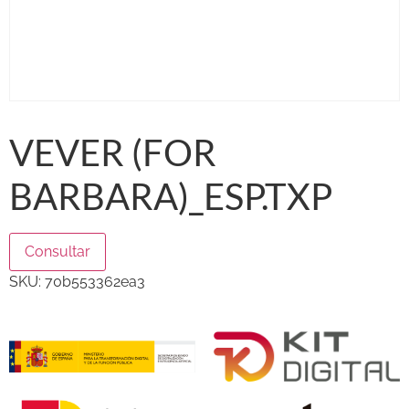
VEVER (FOR
BARBARA)_ESP.TXP
Consultar
SKU:
70b553362ea3