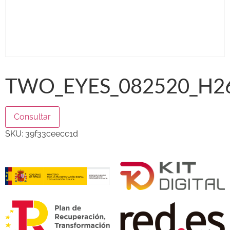
TWO_EYES_082520_H26
Consultar
SKU:
39f33ceecc1d