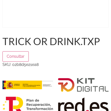
TRICK OR DRINK.TXP
Consultar
SKU:
02b8d5e21ea8