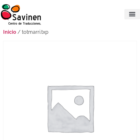
Inicio
/ totmarri.txp