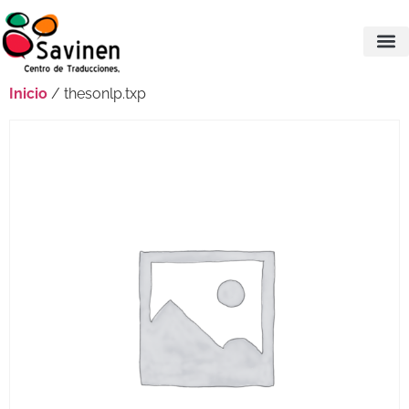
Inicio
/ thesonlp.txp