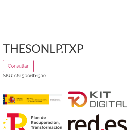
THESONLP.TXP
Consultar
SKU:
c615b06b13ae