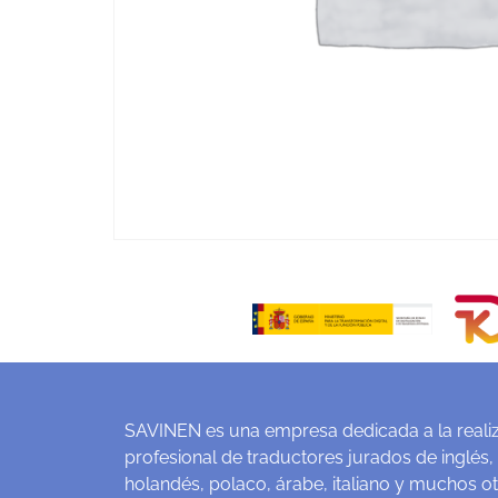
SAVINEN es una empresa dedicada a la realiz
profesional de traductores jurados de inglés,
holandés, polaco, árabe, italiano y muchos o