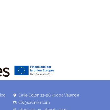
ipo
Calle Colon 22-2G 46004 Valencia
cts@savinen.com
96 352 35 43 - 609 62 32 13