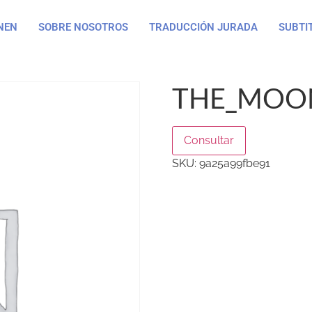
NEN
SOBRE NOSOTROS
TRADUCCIÓN JURADA
SUBTI
THE_MOON
Consultar
SKU:
9a25a99fbe91