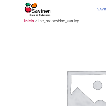
SAVI
Inicio
/ the_moonshine_war.txp