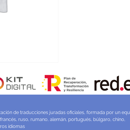
ación de traducciones juradas oficiales, formada por un equ
 francés, ruso, rumano, alemán, portugués, búlgaro, chino,
tros idiomas