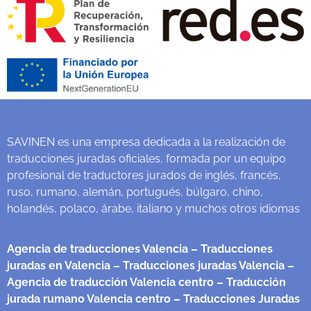
SAVINEN es una empresa dedicada a la realización de
traducciones juradas oficiales, formada por un equipo
profesional de traductores jurados de inglés, francés,
ruso, rumano, alemán, portugués, búlgaro, chino,
holandés, polaco, árabe, italiano y muchos otros idiomas
Agencia de traducciones Valencia
– Traducciones
juradas en Valencia
– Traducciones juradas Valencia
–
Agencia de traducción Valencia centro
– Traducción
jurada rumano Valencia centro
– Traducciones Juradas