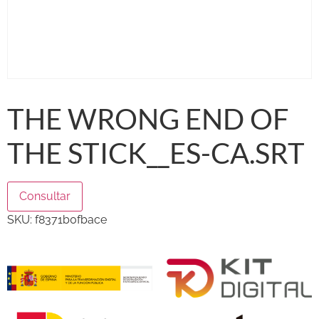
THE WRONG END OF
THE STICK__ES-CA.SRT
Consultar
SKU:
f8371b0fbace