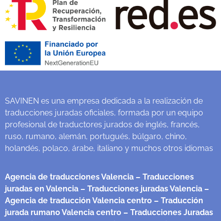
SAVINEN es una empresa dedicada a la realización de
traducciones juradas oficiales, formada por un equipo
profesional de traductores jurados de inglés, francés,
ruso, rumano, alemán, portugués, búlgaro, chino,
holandés, polaco, árabe, italiano y muchos otros idiomas
Agencia de traducciones Valencia
– Traducciones
juradas en Valencia
– Traducciones juradas Valencia
–
Agencia de traducción Valencia centro
– Traducción
jurada rumano Valencia centro
– Traducciones Juradas