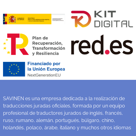
SAVINEN es una empresa dedicada a la realización de
traducciones juradas oficiales, formada por un equipo
profesional de traductores jurados de inglés, francés,
ruso, rumano, alemán, portugués, búlgaro, chino,
holandés, polaco, árabe, italiano y muchos otros idiomas