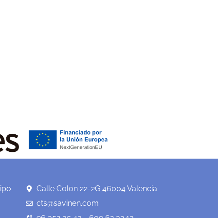
ipo
Calle Colon 22-2G 46004 Valencia
cts@savinen.com
96 352 35 43 - 609 62 32 13