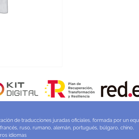
ación de traducciones juradas oficiales, formada por un equ
 francés, ruso, rumano, alemán, portugués, búlgaro, chino,
tros idiomas