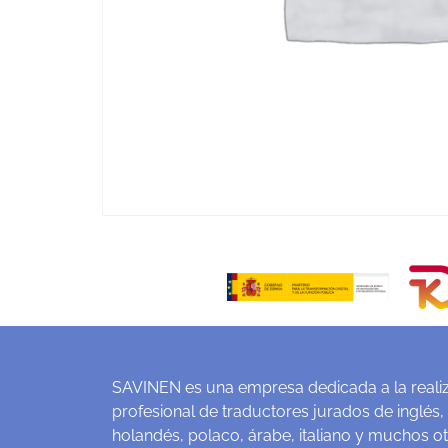
SAVINEN es una empresa dedicada a la realiz
profesional de traductores jurados de inglés,
holandés, polaco, árabe, italiano y muchos o