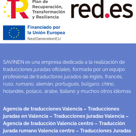
SAVINEN es una empresa dedicada a la realización de
traducciones juradas oficiales, formada por un equipo
profesional de traductores jurados de inglés, francés,
ruso, rumano, alemán, portugués, búlgaro, chino,
holandés, polaco, árabe, italiano y muchos otros idiomas
Agencia de traducciones Valencia
– Traducciones
juradas en Valencia
– Traducciones juradas Valencia
–
Agencia de traducción Valencia centro
– Traducción
jurada rumano Valencia centro
– Traducciones Juradas