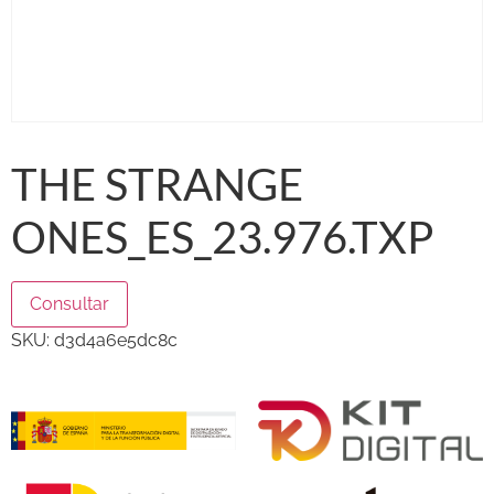
THE STRANGE
ONES_ES_23.976.TXP
Consultar
SKU:
d3d4a6e5dc8c