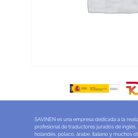
SAVINEN es una empresa dedicada a la realiz
profesional de traductores jurados de inglés,
holandés, polaco, árabe, italiano y muchos o