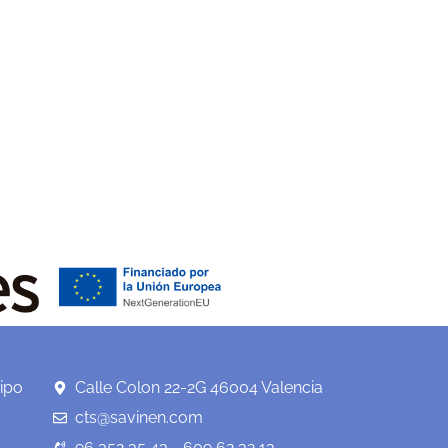
ipo
Calle Colon 22-2G 46004 Valencia
cts@savinen.com
96 352 35 43 - 609 62 32 13