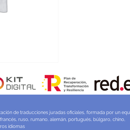
ación de traducciones juradas oficiales, formada por un equ
 francés, ruso, rumano, alemán, portugués, búlgaro, chino,
tros idiomas