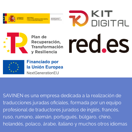
SAVINEN es una empresa dedicada a la realización de
traducciones juradas oficiales, formada por un equipo
profesional de traductores jurados de inglés, francés,
ruso, rumano, alemán, portugués, búlgaro, chino,
holandés, polaco, árabe, italiano y muchos otros idiomas