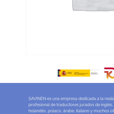
SAVINEN es una empresa dedicada a la realiz
profesional de traductores jurados de inglés,
holandés, polaco, árabe, italiano y muchos o