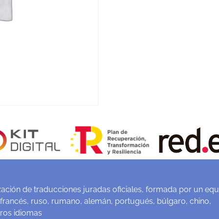
ación de traducciones juradas oficiales, formada por un equ
 francés, ruso, rumano, alemán, portugués, búlgaro, chino,
tros idiomas