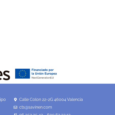
ipo
Calle Colon 22-2G 46004 Valencia
cts@savinen.com
96 352 35 43 - 609 62 32 13