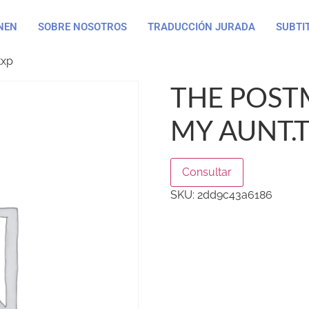
NEN
SOBRE NOSOTROS
TRADUCCIÓN JURADA
SUBTI
txp
THE POST
MY AUNT.
Consultar
SKU:
2dd9c43a6186