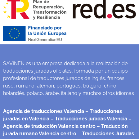
SAVINEN es una empresa dedicada a la realización de
traducciones juradas oficiales, formada por un equipo
profesional de traductores jurados de inglés, francés,
ruso, rumano, alemán, portugués, búlgaro, chino,
holandés, polaco, árabe, italiano y muchos otros idiomas
Agencia de traducciones Valencia
– Traducciones
juradas en Valencia
– Traducciones juradas Valencia
–
Agencia de traducción Valencia centro
– Traducción
jurada rumano Valencia centro
– Traducciones Juradas