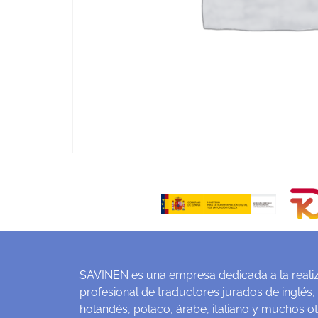
SAVINEN es una empresa dedicada a la realiz
profesional de traductores jurados de inglés,
holandés, polaco, árabe, italiano y muchos o