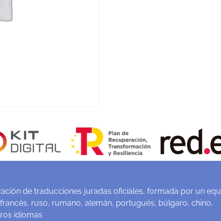
ación de traducciones juradas oficiales, formada por un equ
 francés, ruso, rumano, alemán, portugués, búlgaro, chino,
tros idiomas