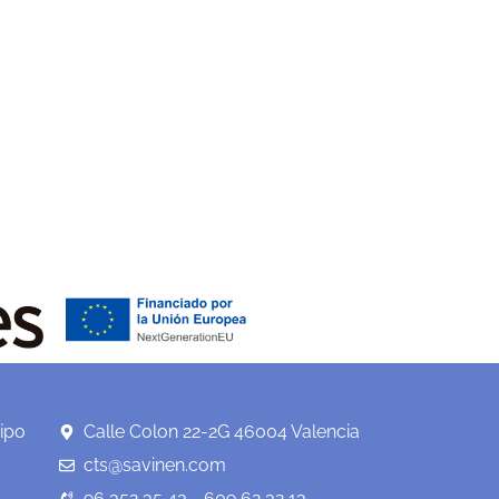
ipo
Calle Colon 22-2G 46004 Valencia
cts@savinen.com
96 352 35 43 - 609 62 32 13