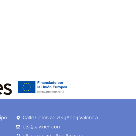
ipo
Calle Colon 22-2G 46004 Valencia
cts@savinen.com
96 352 35 43 - 609 62 32 13