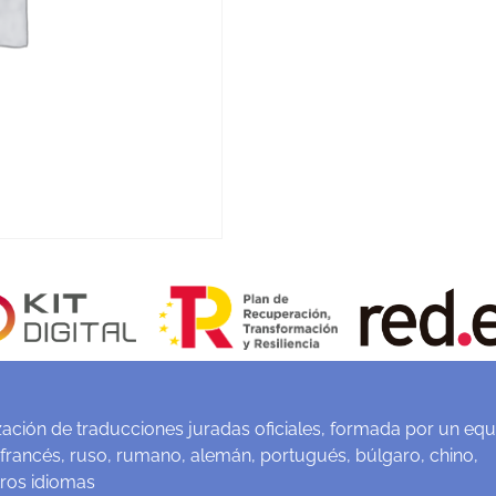
ación de traducciones juradas oficiales, formada por un equ
 francés, ruso, rumano, alemán, portugués, búlgaro, chino,
tros idiomas