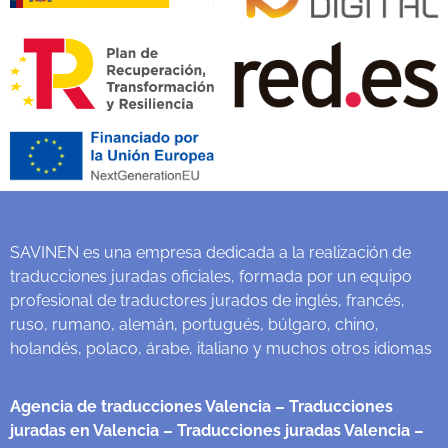
SAVINEN es una empresa dedicada a la realización de
traducciones juradas oficiales, formada por un equipo
profesional de traductores jurados de inglés, francés,
ruso, rumano, alemán, portugués, búlgaro, chino,
holandés, polaco, árabe, italiano y muchos otros idiomas
Agencia de traducciones Valencia
– Traducciones
juradas en Valencia
– Traducciones juradas Valencia
–