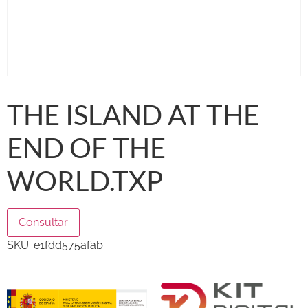
THE ISLAND AT THE
END OF THE
WORLD.TXP
Consultar
SKU:
e1fdd575afab