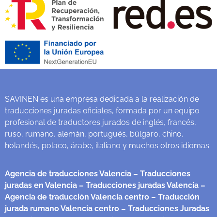
SAVINEN es una empresa dedicada a la realización de
traducciones juradas oficiales, formada por un equipo
profesional de traductores jurados de inglés, francés,
ruso, rumano, alemán, portugués, búlgaro, chino,
holandés, polaco, árabe, italiano y muchos otros idiomas
Agencia de traducciones Valencia
– Traducciones
juradas en Valencia
– Traducciones juradas Valencia
–
Agencia de traducción Valencia centro
– Traducción
jurada rumano Valencia centro
– Traducciones Juradas