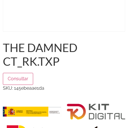
THE DAMNED
CT_RK.TXP
Consultar
SKU:
145ebeaae1da