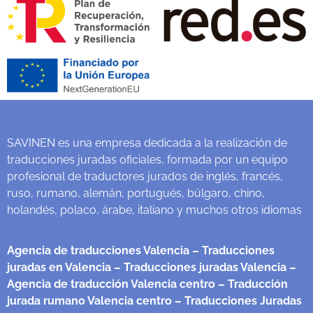
SAVINEN es una empresa dedicada a la realización de
traducciones juradas oficiales, formada por un equipo
profesional de traductores jurados de inglés, francés,
ruso, rumano, alemán, portugués, búlgaro, chino,
holandés, polaco, árabe, italiano y muchos otros idiomas
Agencia de traducciones Valencia
– Traducciones
juradas en Valencia
– Traducciones juradas Valencia
–
Agencia de traducción Valencia centro
– Traducción
jurada rumano Valencia centro
– Traducciones Juradas