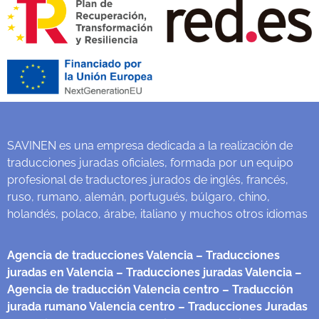
SAVINEN es una empresa dedicada a la realización de
traducciones juradas oficiales, formada por un equipo
profesional de traductores jurados de inglés, francés,
ruso, rumano, alemán, portugués, búlgaro, chino,
holandés, polaco, árabe, italiano y muchos otros idiomas
Agencia de traducciones Valencia
– Traducciones
juradas en Valencia
– Traducciones juradas Valencia
–
Agencia de traducción Valencia centro
– Traducción
jurada rumano Valencia centro
– Traducciones Juradas