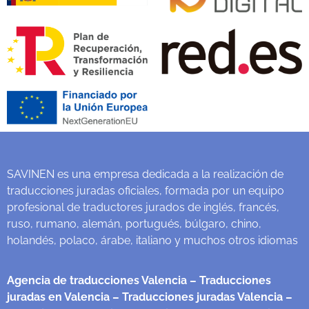
SAVINEN es una empresa dedicada a la realización de
traducciones juradas oficiales, formada por un equipo
profesional de traductores jurados de inglés, francés,
ruso, rumano, alemán, portugués, búlgaro, chino,
holandés, polaco, árabe, italiano y muchos otros idiomas
Agencia de traducciones Valencia
– Traducciones
juradas en Valencia
– Traducciones juradas Valencia
–