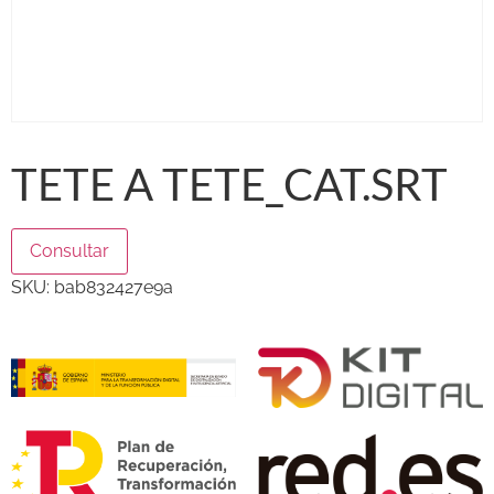
TETE A TETE_CAT.SRT
Consultar
SKU:
bab832427e9a