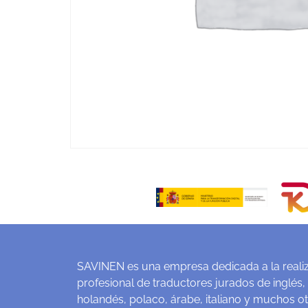
SAVINEN es una empresa dedicada a la realiz
profesional de traductores jurados de inglés,
holandés, polaco, árabe, italiano y muchos o