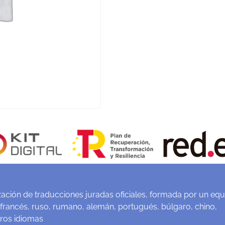
ación de traducciones juradas oficiales, formada por un equ
 francés, ruso, rumano, alemán, portugués, búlgaro, chino,
tros idiomas