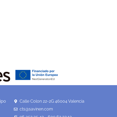
ipo
Calle Colon 22-2G 46004 Valencia
cts@savinen.com
96 352 35 43 - 609 62 32 13