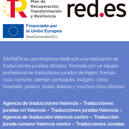
SAVINEN es una empresa dedicada a la realización de
traducciones juradas oficiales, formada por un equipo
profesional de traductores jurados de inglés, francés,
ruso, rumano, alemán, portugués, búlgaro, chino,
holandés, polaco, árabe, italiano y muchos otros idiomas
Agencia de traducciones Valencia
– Traducciones
juradas en Valencia
– Traducciones juradas Valencia
–
Agencia de traducción Valencia centro
– Traducción
jurada rumano Valencia centro
– Traducciones Juradas