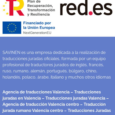
SAVINEN es una empresa dedicada a la realización de
traducciones juradas oficiales, formada por un equipo
profesional de traductores jurados de inglés, francés,
ruso, rumano, alemán, portugués, búlgaro, chino,
holandés, polaco, árabe, italiano y muchos otros idiomas
Agencia de traducciones Valencia
– Traducciones
juradas en Valencia
– Traducciones juradas Valencia
–
Agencia de traducción Valencia centro
– Traducción
jurada rumano Valencia centro
– Traducciones Juradas