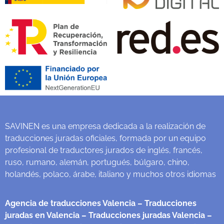
SAVINEN es una empresa dedicada a la realización de
traducciones juradas oficiales, formada por un equipo
profesional de traductores jurados de inglés, francés,
ruso, rumano, alemán, portugués, búlgaro, chino,
holandés, polaco, árabe, italiano y muchos otros idiomas
Agencia de traducciones Valencia
– Traducciones
juradas en Valencia
– Traducciones juradas Valencia
–