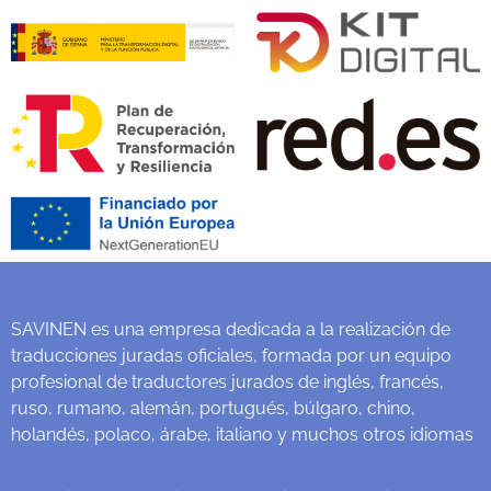
SAVINEN es una empresa dedicada a la realización de
traducciones juradas oficiales, formada por un equipo
profesional de traductores jurados de inglés, francés,
ruso, rumano, alemán, portugués, búlgaro, chino,
holandés, polaco, árabe, italiano y muchos otros idiomas