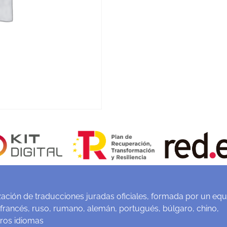
ación de traducciones juradas oficiales, formada por un equ
 francés, ruso, rumano, alemán, portugués, búlgaro, chino,
tros idiomas