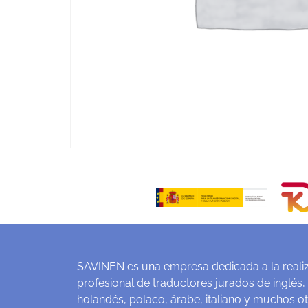
SAVINEN es una empresa dedicada a la realiz
profesional de traductores jurados de inglés,
holandés, polaco, árabe, italiano y muchos o