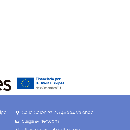
ipo
Calle Colon 22-2G 46004 Valencia
cts@savinen.com
96 352 35 43 - 609 62 32 13