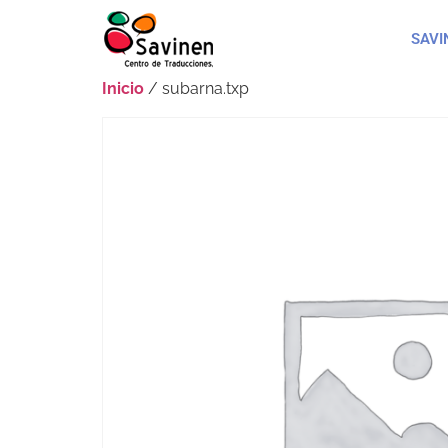
SAVI
Inicio
/ subarna.txp