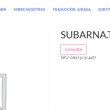
NEN
SOBRE NOSOTROS
TRADUCCIÓN JURADA
SUBTI
SUBARNA.
Consultar
SKU:
08a73c3c44f7