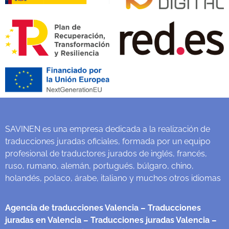
SAVINEN es una empresa dedicada a la realización de
traducciones juradas oficiales, formada por un equipo
profesional de traductores jurados de inglés, francés,
ruso, rumano, alemán, portugués, búlgaro, chino,
holandés, polaco, árabe, italiano y muchos otros idiomas
Agencia de traducciones Valencia
– Traducciones
juradas en Valencia
– Traducciones juradas Valencia
–